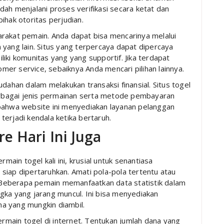
ah menjalani proses verifikasi secara ketat dan
ihak otoritas perjudian.
rakat pemain. Anda dapat bisa mencarinya melalui
yang lain. Situs yang terpercaya dapat dipercaya
iki komunitas yang yang supportif. Jika terdapat
er service, sebaiknya Anda mencari pilihan lainnya.
dahan dalam melakukan transaksi finansial. Situs togel
rbagai jenis permainan serta metode pembayaran
 bahwa website ini menyediakan layanan pelanggan
erjadi kendala ketika bertaruh.
e Hari Ini Juga
in togel kali ini, krusial untuk senantiasa
siap dipertaruhkan. Amati pola-pola tertentu atau
u. Beberapa pemain memanfaatkan data statistik dalam
gka yang jarang muncul. Ini bisa menyediakan
a yang mungkin diambil.
bermain togel di internet. Tentukan jumlah dana yang