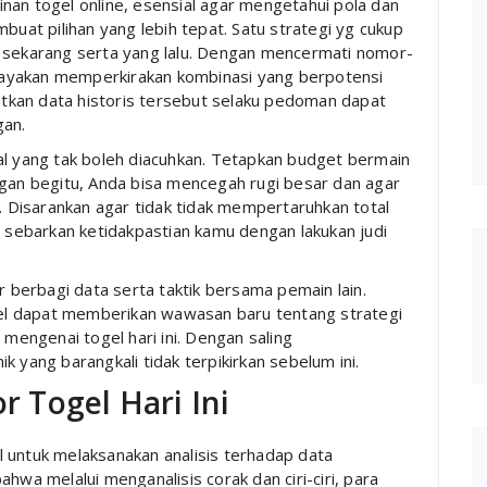
nan togel online, esensial agar mengetahui pola dan
at pilihan yang lebih tepat. Satu strategi yg cukup
l sekarang serta yang lalu. Dengan mencermati nomor-
ayakan memperkirakan kombinasi yang berpotensi
kan data historis tersebut selaku pedoman dapat
an.
al yang tak boleh diacuhkan. Tetapkan budget bermain
ngan begitu, Anda bisa mencegah rugi besar dan agar
Disarankan agar tidak tidak mempertaruhkan total
, sebarkan ketidakpastian kamu dengan lakukan judi
r berbagi data serta taktik bersama pemain lain.
l dapat memberikan wawasan baru tentang strategi
engenai togel hari ini. Dengan saling
 yang barangkali tidak terpikirkan sebelum ini.
 Togel Hari Ini
ial untuk melaksanakan analisis terhadap data
a melalui menganalisis corak dan ciri-ciri, para