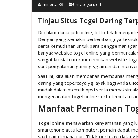
Immortal88
Uncategorized
Tinjau Situs Togel Daring Ter
Di dalam dunia judi online, lotto telah menja
Dengan yang semakin berkembangnya teknolog
serta kemudahan untuk para penggemar agar m
banyak website togel online yang bermunculan,
sangat krusial untuk menemukan website toge
sort pengalaman gaming yg aman dan menye
Saat ini, kita akan membahas membahas mengen
daring yang tepercaya yg layak bagi Anda ujic
mudah dalam memilih opsi serta memaksimalkan
mengenai alam togel online serta temukan ca
Manfaat Permainan Tog
Togel online menawarkan kenyamanan yang lu
smartphone atau komputer, pemain dapat me
saat dan di mana pun. Tidak perlu lagi datan