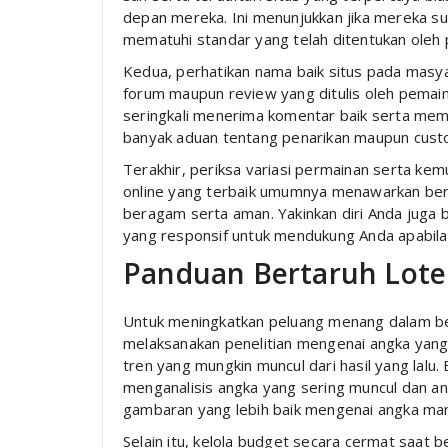
depan mereka. Ini menunjukkan jika mereka sud
mematuhi standar yang telah ditentukan oleh p
Kedua, perhatikan nama baik situs pada masya
forum maupun review yang ditulis oleh pemain 
seringkali menerima komentar baik serta memil
banyak aduan tentang penarikan maupun custom
Terakhir, periksa variasi permainan serta kemu
online yang terbaik umumnya menawarkan be
beragam serta aman. Yakinkan diri Anda juga
yang responsif untuk mendukung Anda apabila t
Panduan Bertaruh Loter
Untuk meningkatkan peluang menang dalam berma
melaksanakan penelitian mengenai angka yang 
tren yang mungkin muncul dari hasil yang lal
menganalisis angka yang sering muncul dan an
gambaran yang lebih baik mengenai angka man
Selain itu, kelola budget secara cermat saat 