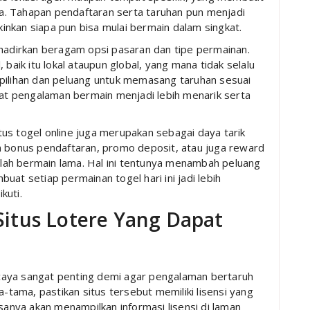
. Tahapan pendaftaran serta taruhan pun menjadi
nkan siapa pun bisa mulai bermain dalam singkat.
ghadirkan beragam opsi pasaran dan tipe permainan.
 baik itu lokal ataupun global, yang mana tidak selalu
ak pilihan dan peluang untuk memasang taruhan sesuai
t pengalaman bermain menjadi lebih menarik serta
us togel online juga merupakan sebagai daya tarik
n bonus pendaftaran, promo deposit, atau juga reward
ah bermain lama. Hal ini tentunya menambah peluang
uat setiap permainan togel hari ini jadi lebih
kuti.
itus Lotere Yang Dapat
caya sangat penting demi agar pengalaman bertaruh
ama, pastikan situs tersebut memiliki lisensi yang
asanya akan menampilkan informasi lisensi di laman