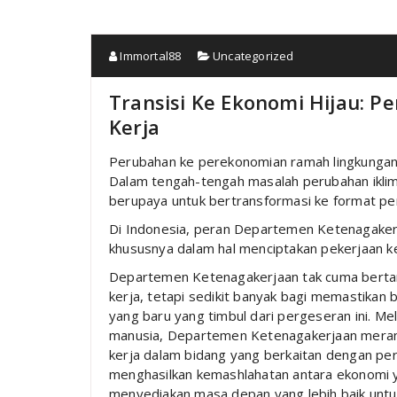
Immortal88
Uncategorized
Transisi Ke Ekonomi Hijau: P
Kerja
Perubahan ke perekonomian ramah lingkungan me
Dalam tengah-tengah masalah perubahan iklim
berupaya untuk bertransformasi ke format pem
Di Indonesia, peran Departemen Ketenagakerj
khususnya dalam hal menciptakan pekerjaan ke
Departemen Ketenagakerjaan tak cuma bert
kerja, tetapi sedikit banyak bagi memastika
yang baru yang timbul dari pergeseran ini. M
manusia, Departemen Ketenagakerjaan meranc
kerja dalam bidang yang berkaitan dengan pere
menghasilkan kemashlahatan antara ekonomi y
menyediakan masa depan yang lebih baik untu