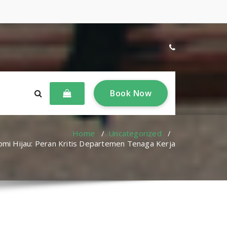
B
o
o
k
N
o
w
Home
/
Uncategorized
/
omi Hijau: Peran Kritis Departemen Tenaga Kerja