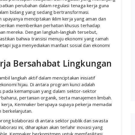
libatkan perubahan dalam regulasi tenaga kerja guna
alam bidang yang sedang bertransformasi.
 upayanya menciptakan iklim kerja yang aman dan
emberikan memberikan perhatian khusus terhadap
aan mereka. Dengan langkah-langkah tersebut,
stikan bahwa transisi menuju ekonomi yang ramah
tetapi juga menyediakan manfaat sosial dan ekonomi
erja Bersahabat Lingkungan
l langkah aktif dalam menciptakan inisiatif
konomi hijau. Di antara program kunci adalah
kus pada kemampuan yang dalam sektor-sektor
rbaharui, pertanian organik, serta manajemen limbah.
erja, Kemnaker berupaya supaya pekerja memadai
 berkelanjutan.
orong kolaborasi di antara sektor publik dan swasta
borasi ini, diharapkan akan terlahir inovasi yang
inable. Kemnaker berkomitmen untuk memfasilitasi