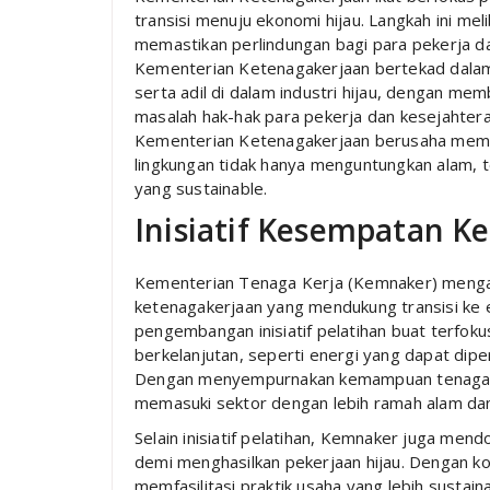
transisi menuju ekonomi hijau. Langkah ini me
memastikan perlindungan bagi para pekerja d
Kementerian Ketenagakerjaan bertekad dalam
serta adil di dalam industri hijau, dengan m
masalah hak-hak para pekerja dan kesejahter
Kementerian Ketenagakerjaan berusaha mema
lingkungan tidak hanya menguntungkan alam, 
yang sustainable.
Inisiatif Kesempatan K
Kementerian Tenaga Kerja (Kemnaker) mengambi
ketenagakerjaan yang mendukung transisi ke e
pengembangan inisiatif pelatihan buat terfo
berkelanjutan, seperti energi yang dapat dipe
Dengan menyempurnakan kemampuan tenaga k
memasuki sektor dengan lebih ramah alam dan
Selain inisiatif pelatihan, Kemnaker juga mend
demi menghasilkan pekerjaan hijau. Dengan kola
memfasilitasi praktik usaha yang lebih susta